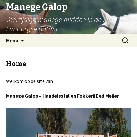
Manege Galop
Veelzijdige manege midden in de Zuid-
Limburgse natuur
Naar de inhoud springen
Zoeken
Menu
naar:
Home
Welkom op de site van
Manege Galop – Handelsstal en Fokkerij Eed Meijer