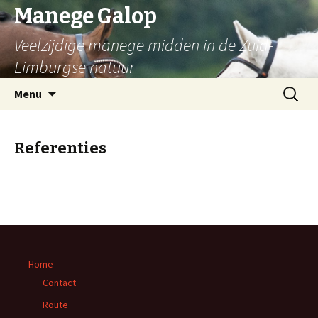
Manege Galop
Veelzijdige manege midden in de Zuid-
Limburgse natuur
Naar de inhoud springen
Zoeken
Menu
naar:
Referenties
Home
Contact
Route